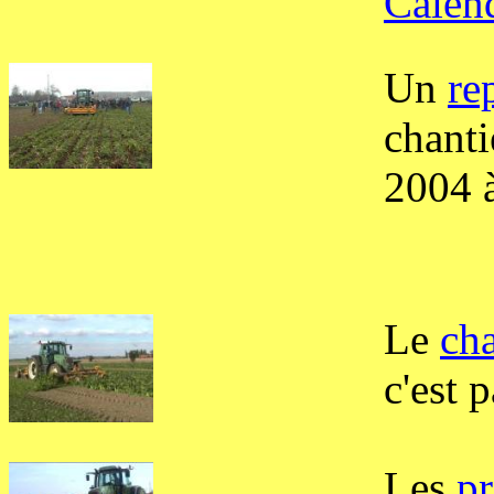
Calen
Un
re
chanti
2004 
Le
ch
c'est p
Les
pr