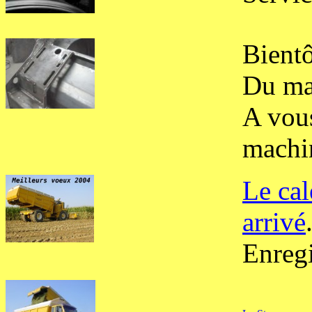
Bient
Du mat
A vous
machin
Le cal
arrivé
Enregi