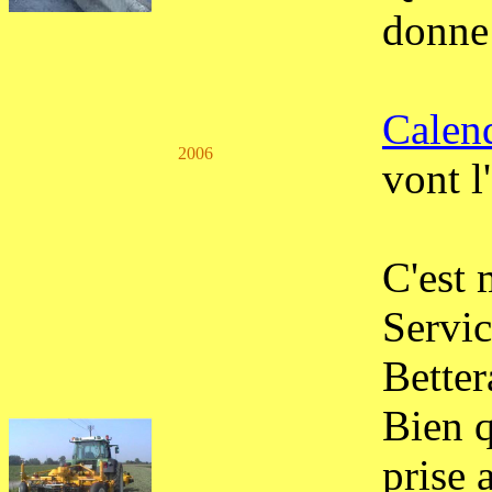
donn
Calen
2006
vont l
C'est 
Servic
Better
Bien q
prise 