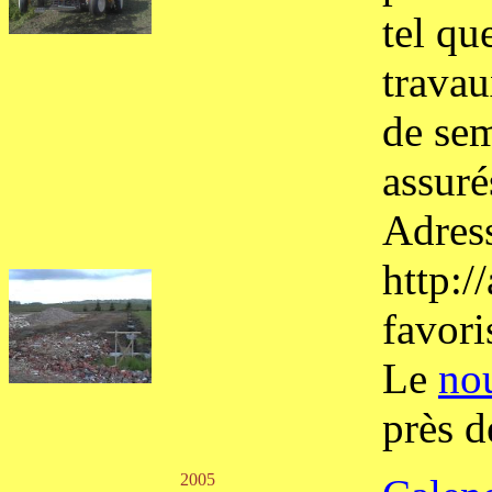
tel que
travau
de sem
assuré
Adress
http:/
favori
Le
nou
près d
2005