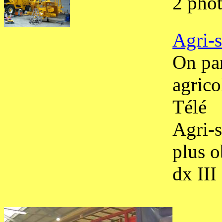
2 phot
Agri-
On par
agrico
Télé
Agri-s
plus o
dx III 