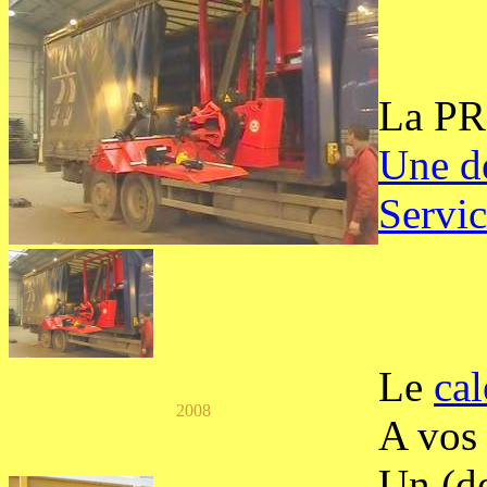
La PRO
Une de
Servi
Le
ca
2008
A vos 
Un (de