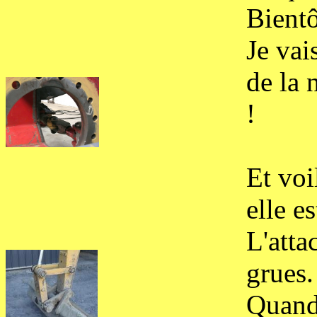
Bientô
Je vai
de la 
!
Et voi
elle e
L'atta
grues.
Quand