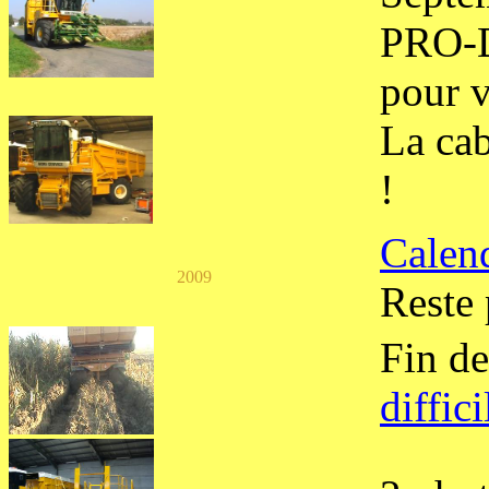
PRO-DX
pour v
La cab
!
Calen
2009
Reste 
Fin d
diffic