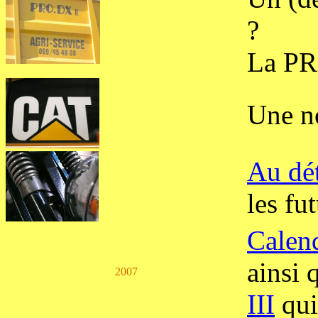
?
La PRO
Une no
Au dét
les fu
Calen
ainsi 
2007
III
qui